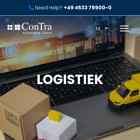
Ga
Need Help?
+49 4533 79900-0
naar
de
inhoud
Mai
Men
LOGISTIEK