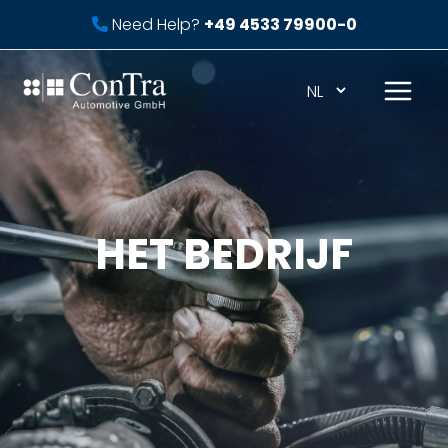
Ga
Need Help?
+49 4533 79900-0
naar
de
inhoud
Mai
Men
HET BEDRIJF