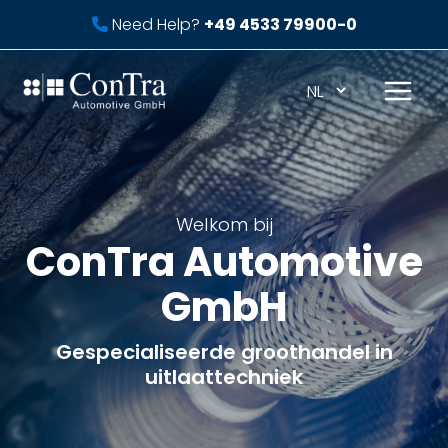
Ga
Need Help?
+49 4533 79900-0
naar
de
inhoud
Mai
Men
Welkom bij
ConTra Automotive
GmbH
Gespecialiseerde groothandel in
uitlaattechniek